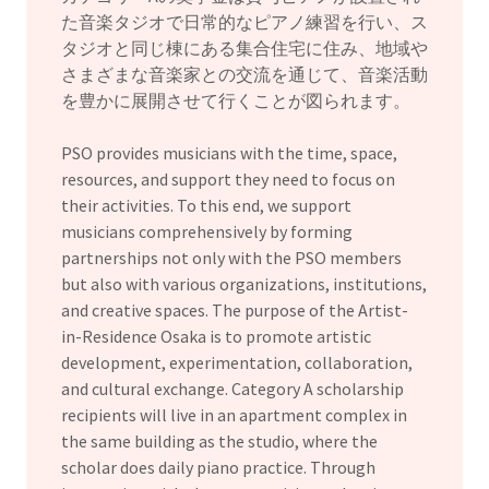
た音楽タジオで日常的なピアノ練習を行い、ス
タジオと同じ棟にある集合住宅に住み、地域や
さまざまな音楽家との交流を通じて、音楽活動
を豊かに展開させて行くことが図られます。
PSO provides musicians with the time, space,
resources, and support they need to focus on
their activities. To this end, we support
musicians comprehensively by forming
partnerships not only with the PSO members
but also with various organizations, institutions,
and creative spaces. The purpose of the Artist-
in-Residence Osaka is to promote artistic
development, experimentation, collaboration,
and cultural exchange. Category A scholarship
recipients will live in an apartment complex in
the same building as the studio, where the
scholar does daily piano practice. Through