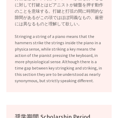
に対して打鍵とはピアニストが鍵盤を押す動作
のことを意味する。打鍵と打弦の間に時間的な
隙間があるがこの項ではほぼ同義なもの、厳密
には異なるものと理解して欲しい。
Stringing a string of a piano means that the
hammers strike the strings inside the piano in a
physica sense, while striking a key means the
action of the pianist pressing the keyboard, in
more physiological sense. Although there is a
time gap between key stringking and striking, in
this section they are to be understood as nearly
synonymous, but strictly speaking different.
奨学期間 Scholarship Period