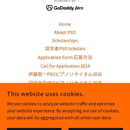
POWERED BY
Home
About PSO
Scholarships
奨学者PSO Scholars
Application Form 応募方法
Call for Application 2024
伊藤順一PSOピアノリサイタル2026
沼沢淑音PSOピアノリサイタル2025
Movies
This website uses cookies.
使命Mission
We use cookies to analyze website traffic and optimize
リサイタル Recitals
your website experience. By accepting our use of cookies,
Finals
your data will be aggregated with all other user data.
マスタークラス MasterClass