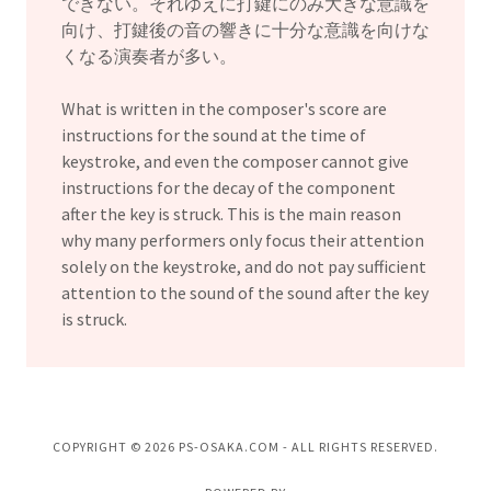
できない。それゆえに打鍵にのみ大きな意識を
向け、打鍵後の音の響きに十分な意識を向けな
くなる演奏者が多い。
What is written in the composer's score are
instructions for the sound at the time of
keystroke, and even the composer cannot give
instructions for the decay of the component
after the key is struck. This is the main reason
why many performers only focus their attention
solely on the keystroke, and do not pay sufficient
attention to the sound of the sound after the key
is struck.
COPYRIGHT © 2026 PS-OSAKA.COM - ALL RIGHTS RESERVED.